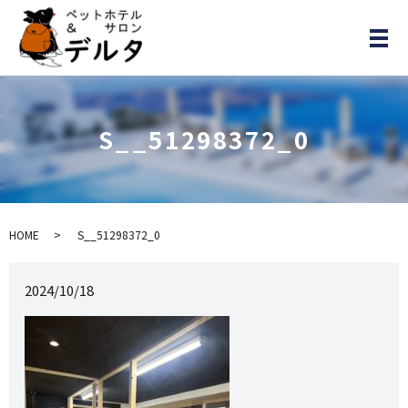
メ
S__51298372_0
HOME
S__51298372_0
2024/10/18