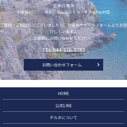
犬との絆づくりに「ドッグヨーガ」
定休日:無休
2025/09/30
お支払い ： 現金、クレジットカード,PayPay対応
【ペットホテル】年末年始のご予約について
ご質問・ご相談などございましたら、お電話やメールフォームよりお受
2025/09/23
けしています。
お気軽にお問い合わせください。
「オリジナルジャーキー作り」ワークショップ開催
TEL:044-276-9763
2025/08/28
新規イベントの開講「アジリティ教室」
お問い合わせフォーム
HOME
公式LINE
デルタについて