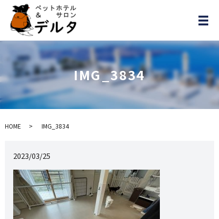
メ
IMG_3834
HOME
IMG_3834
2023/03/25