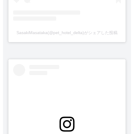
SasakiMasataka(@pet_hotel_delta)がシェアした投稿