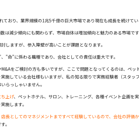
れており、業界規模の1兆5千億の巨大市場であり現在も成長を続けてい
頭数は減少傾向にも関わらず、市場自体は増加傾向と魅力のある市場で
検討しますが、参入障壁が高いことが課題となります。
”、”命”に係わる職種であり、会社としての責任は重大です。
やM&Aをご検討の方も多いですが、ここで問題となってくるのは、ペッ
を実施している会社様もいますが、私の知る限りで実務経験者（スタッ
はいらっしゃいません。
立ち上げ
、ペットホテル、サロン、トレーニング、各種イベント企画を実施
を実施します。
、店長としてのマネジメントまですべて経験しているので、会社の評価
です。