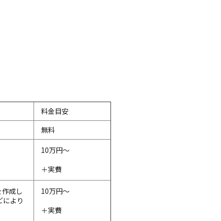
料金目安
無料
10万円～
＋実費
を作成し
10万円～
どにより
＋実費