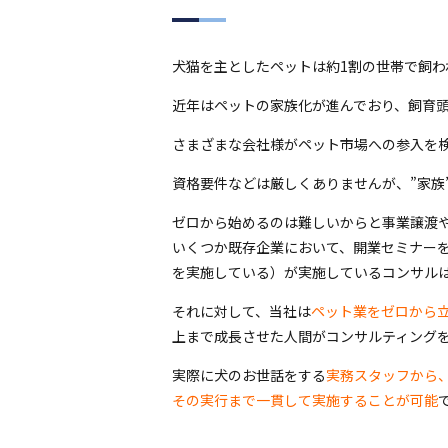
犬猫を主としたペットは約1割の世帯で飼わ
近年はペットの家族化が進んでおり、飼育
さまざまな会社様がペット市場への参入を
資格要件などは厳しくありませんが、”家族
ゼロから始めるのは難しいからと事業譲渡
いくつか既存企業において、開業セミナー
を実施している）が実施しているコンサル
それに対して、当社は
ペット業をゼロから
上まで成長させた人間がコンサルティング
実際に犬のお世話をする
実務スタッフから
その実行まで一貫して実施することが可能