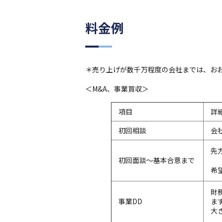
料金例
＊売り上げが数千万程度の会社までは、お
＜M&A、事業買収＞
項目
詳
初回相談
会
先
初回面談～基本合意まで
希
財
事業DD
ま
大