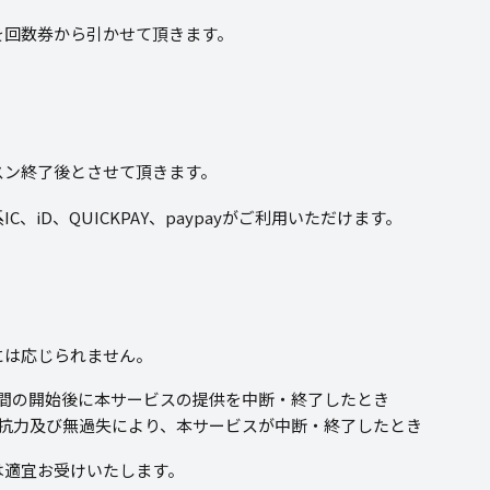
を回数券から引かせて頂きます。
スン終了後とさせて頂きます。
系
IC
、
iD
、
QUICKPAY
、
paypay
がご利用いただけます。
には応じられません。
間の開始後に本サービスの提供を中断・終了したとき
抗力及び無過失により、本サービスが中断・終了したとき
は適宜お受けいたします。