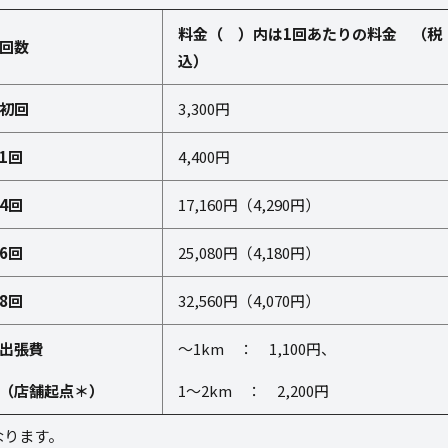
料金（ ）内は
1
回あたりの料金 （税
回数
込）
初回
3,300円
1
回
4,400円
4
回
17,160円（
4,290
円）
6
回
25,080円（
4,180
円）
8
回
32,560円（
4,070
円）
出張費
～
1km
：
1,100
円、
（店舗起点＊）
1～
2km
：
2,200
円
なります。