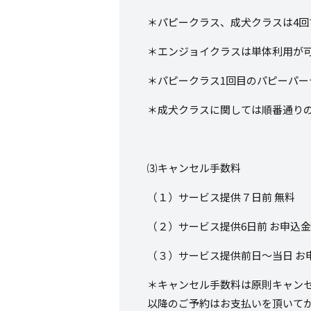
＊パピークラス、成犬クラスは
4
回
＊エンジョイクラスは単体利用が
＊パピークラス
1
回目のパピーパー
＊成犬クラスに関しては順番通り
⑶キャンセル手数料
（１）サービス提供７日前 無料
（２）サービス提供
6
日前 お申込
（３）サービス提供前日～当日 お
＊キャンセル手数料は原則キャン
以降のご予約はお支払いを頂いて