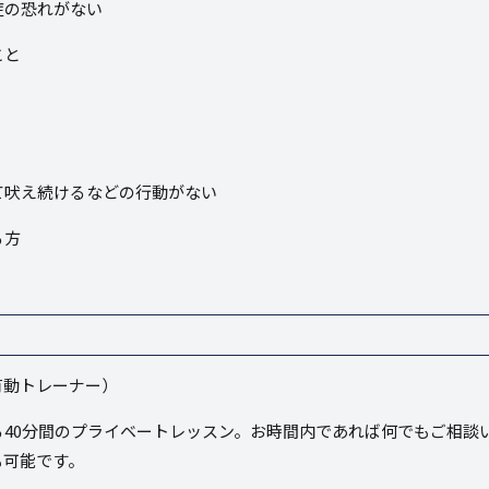
症の恐れがない
こと
て吠え続けるなどの行動がない
る方
有動トレーナー）
る
40
分間のプライベートレッスン。お時間内であれば何でもご相談
も可能です。