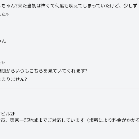
ニちゃん?来た当初は怖くて何度も吠えてしまっていたけど、少しず
した✨
た✨
隙間からいつもこちらを見ていてくれます?
まりません?
倉ビル2F
浜市、東京一部地域までご対応しています（場所により料金がかか