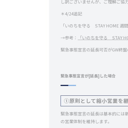
し訳ございませんが、ご理解ご協
＊4/24追記
「いのちを守る STAY HOME
→参考：
「いのちを守る STAY 
緊急事態宣言の延長可否がGW終盤
緊急事態宣言が[延長]した場合
①原則として縮小営業を
緊急事態宣言の延長は基本的には
の営業体制を維持します。